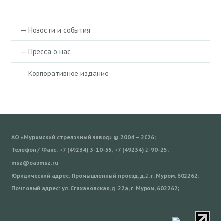
— Новости и события
— Пресса о нас
— Корпоративное издание
АО «Муромский стрелочный завод» © 2004 — 2026;
Телефон / Факс: +7 (49234) 3-10-55, +7 (49234) 2-90-25;
msz@oaomsz.ru
Юридический адрес: Промышленный проезд, д.2, г. Муром, 602262;
Почтовый адрес: ул. Стахановская, д. 22а, г. Муром, 602262;