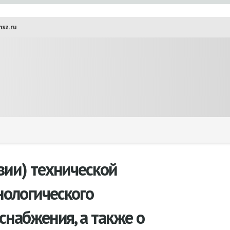
sz.ru
вии) технической
нологического
снабжения, а также о