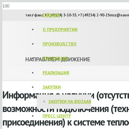
ГЛАВНАЯ
тел / факс: +7 (49234) 3-10-55, +7 (49234) 2-90-25
msz@oaom
О ПРЕДПРИЯТИИ
ПРОИЗВОДСТВО
НАПРАВЛЯЕМ ДВИЖЕНИЕ
ПРОДУКЦИЯ
РЕАЛИЗАЦИЯ
ЗАКУПКИ
Информация о наличии (отсутст
ЗАКУПКИ НА BIDZAAR
возможности подключения (тех
ПРЕСС-ЦЕНТР
присоединения) к системе тепло