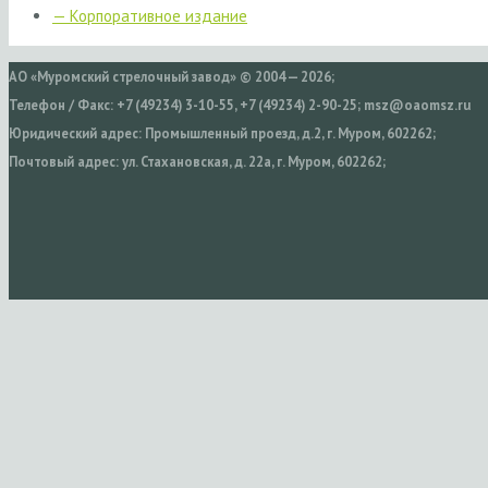
— Корпоративное издание
АО «Муромский стрелочный завод» © 2004 — 2026;
Телефон / Факс: +7 (49234) 3-10-55, +7 (49234) 2-90-25; msz@oaomsz.ru
Юридический адрес: Промышленный проезд, д.2, г. Муром, 602262;
Почтовый адрес: ул. Стахановская, д. 22а, г. Муром, 602262;