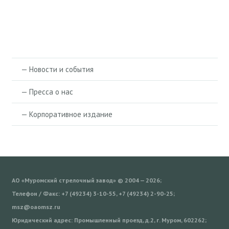
— Новости и события
— Пресса о нас
— Корпоративное издание
АО «Муромский стрелочный завод» © 2004 — 2026;
Телефон / Факс: +7 (49234) 3-10-55, +7 (49234) 2-90-25;
msz@oaomsz.ru
Юридический адрес: Промышленный проезд, д.2, г. Муром, 602262;