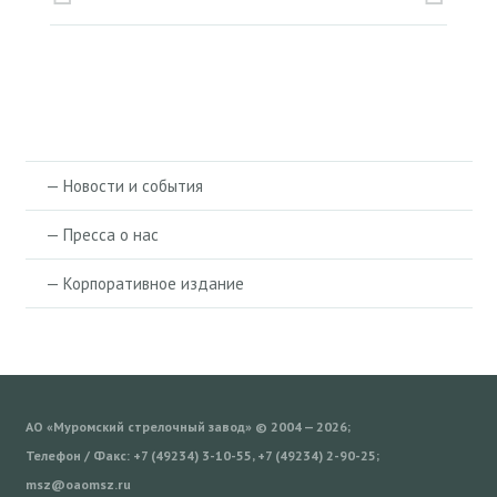
— Новости и события
— Пресса о нас
— Корпоративное издание
АО «Муромский стрелочный завод» © 2004 — 2026;
Телефон / Факс: +7 (49234) 3-10-55, +7 (49234) 2-90-25;
msz@oaomsz.ru