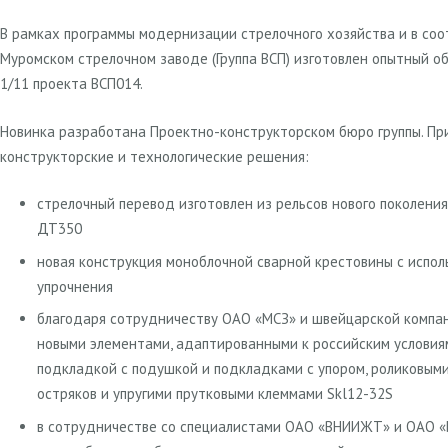
В рамках программы модернизации стрелочного хозяйства и в со
Муромском стрелочном заводе (Группа ВСП) изготовлен опытный о
1/11 проекта ВСП014.
Новинка разработана Проектно-конструкторском бюро группы. П
конструкторские и технологические решения:
стрелочный перевод изготовлен из рельсов нового поколен
ДТ350
новая конструкция моноблочной сварной крестовины с испо
упрочнения
благодаря сотрудничеству ОАО «МСЗ» и швейцарской компан
новыми элементами, адаптированными к российским условия
подкладкой с подушкой и подкладками с упором, роликовым
остряков и упругими прутковыми клеммами Skl12-32S
в сотрудничестве со специалистами ОАО «ВНИИЖТ» и ОАО «