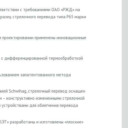
ответствии с требованиями ОАО «РЖД» на
бразец стрелочного перевода типа Р65 марки
ри проектировании применены инновационные
ия с дифференцированной термообработкой
льзованием запатентованного метода
ией Schwihag, стрелочный перевод оснащен
м – конструктивно измененными стрелочной
и устройствами для облегчения перевода
БЭТ» разработаны и изготовлены «плоские»