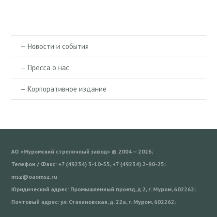
— Новости и события
— Пресса о нас
— Корпоративное издание
АО «Муромский стрелочный завод» © 2004 — 2026;
Телефон / Факс: +7 (49234) 3-10-55, +7 (49234) 2-90-25;
msz@oaomsz.ru
Юридический адрес: Промышленный проезд, д.2, г. Муром, 602262;
Почтовый адрес: ул. Стахановская, д. 22а, г. Муром, 602262;