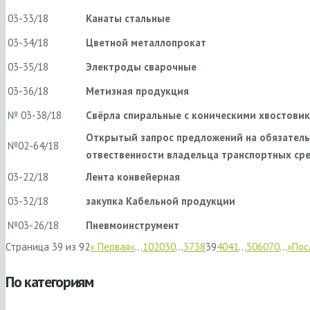
03-33/18
Канаты стальные
03-34/18
Цветной металлопрокат
03-35/18
Электроды сварочные
03-36/18
Метизная продукция
№ 03-38/18
Свёрла спиральные с коническими хвостови
Открытый запрос предложений на обязатель
№02-64/18
отвественности владельца транспортных ср
03-22/18
Лента конвейерная
03-32/18
закупка Кабельной продукции
№03-26/18
Пневмоинструмент
Страница 39 из 92
« Первая
«
...
10
20
30
...
37
38
39
40
41
...
50
60
70
...
»
Пос
По категориям