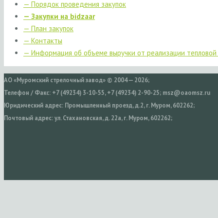
— Порядок проведения закупок
— Закупки на bidzaar
— План закупок
— Контакты
— Информация об объеме выручки от реализации тепловой
АО «Муромский стрелочный завод» © 2004 — 2026;
Телефон / Факс: +7 (49234) 3-10-55, +7 (49234) 2-90-25; msz@oaomsz.ru
Юридический адрес: Промышленный проезд, д.2, г. Муром, 602262;
Почтовый адрес: ул. Стахановская, д. 22а, г. Муром, 602262;