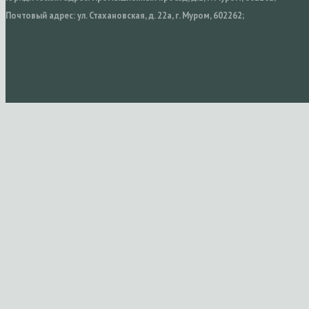
Почтовый адрес: ул. Стахановская, д. 22а, г. Муром, 602262;