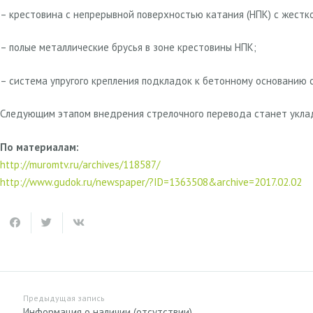
– крестовина с непрерывной поверхностью катания (НПК) с жестк
– полые металлические брусья в зоне крестовины НПК;
– система упругого крепления подкладок к бетонному основанию 
Следующим этапом внедрения стрелочного перевода станет укла
По материалам:
http://muromtv.ru/archives/118587/
http://www.gudok.ru/newspaper/?ID=1363508&archive=2017.02.02
Предыдущая запись
Информация о наличии (отсутствии)