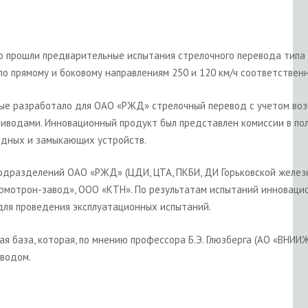
но прошли предварительные испытания стрелочного перевода типа 
о прямому и боковому направлениям 250 и 120 км/ч соответственн
вые разработало для ОАО «РЖД» стрелочный перевод с учетом во
оприводами. Инновационный продукт был представлен комиссии в 
одных и замыкающих устройств.
одразделений ОАО «РЖД» (ЦДИ, ЦТА, ПКБИ, ДИ Горьковской железн
ермотрон-завод», ООО «КТН». По результатам испытаний инноваци
 для проведения эксплуатационных испытаний.
я база, которая, по мнению профессора Б.Э. Глюзберга (АО «ВНИИ
водом.