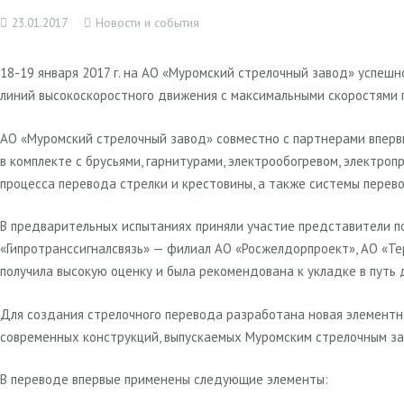
23.01.2017
Новости и события
18-19 января 2017 г. на АО «Муромский стрелочный завод» успеш
линий высокоскоростного движения с максимальными скоростями п
АО «Муромский стрелочный завод» совместно с партнерами впер
в комплекте с брусьями, гарнитурами, электрообогревом, электр
процесса перевода стрелки и крестовины, а также системы перев
В предварительных испытаниях приняли участие представители п
«Гипротранссигналсвязь» — филиал АО «Росжелдорпроект», АО «Т
получила высокую оценку и была рекомендована к укладке в путь
Для создания стрелочного перевода разработана новая элементна
современных конструкций, выпускаемых Муромским стрелочным за
В переводе впервые применены следующие элементы: