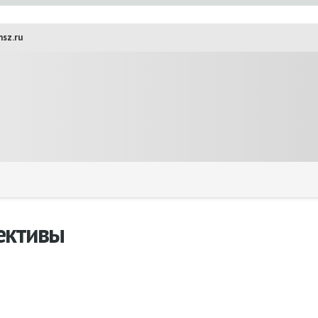
sz.ru
ективы