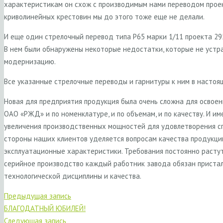
характеристикам он схож с производимым нами переводом проект
криволинейных крестовин мы до этого тоже еще не делали.
И еще один стрелочный перевод типа Р65 марки 1/11 проекта 295
В нем были обнаружены некоторые недостатки, которые не устр
модернизацию.
Все указанные стрелочные переводы и гарнитуры к ним в насто
Новая для предприятия продукция была очень сложна для освое
ОАО «РЖД» и по номенклатуре, и по объемам, и по качеству. И им
увеличения производственных мощностей для удовлетворения с
стороны наших клиентов уделяется вопросам качества продукции
эксплуатационные характеристики. Требования постоянно растут
серийное производство каждый работник завода обязан приста
технологической дисциплины и качества.
Предыдущая запись
БЛАГОДАТНЫЙ ЮБИЛЕЙ!
Следующая запись