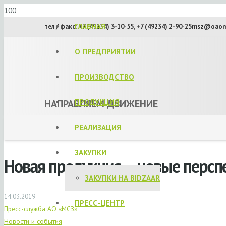
ГЛАВНАЯ
тел / факс: +7 (49234) 3-10-55, +7 (49234) 2-90-25
msz@oaom
О ПРЕДПРИЯТИИ
ПРОИЗВОДСТВО
НАПРАВЛЯЕМ ДВИЖЕНИЕ
ПРОДУКЦИЯ
РЕАЛИЗАЦИЯ
ЗАКУПКИ
Новая продукция – новые персп
ЗАКУПКИ НА BIDZAAR
14.03.2019
ПРЕСС-ЦЕНТР
Пресс-служба АО «МСЗ»
Новости и события