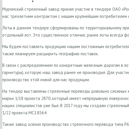
Муромский стрелочный завод принял участие в тендере ОАО «Ро
нас трехлетним контрактом с нашим крупнейшим потребителем 
Лоты в данном тендере сформированы по территориальному приз
отдельный лот. Это существенное отличие, ранее лоты всегда ф
Мы будем поставлять продукцию нашим постоянным потребителям
также планируем расширить географию поставок.
В связи с распределением по конкретным железным дорогам в ло
гарнитуры), которую наш завод ранее не производил. Для участ
производство этой новой для нас продукции.
На тендер выставлены стрелочные переводы довольно сложных ко
марки 1/18 проекта 2870, который имеет непрерывную поверхнос
наших специалистов уже был. В 2017 году мы создали стрелочны
1/22 проекта МСЗ.8364.
Также завод освоил производство стрелочного перевода типа Р6